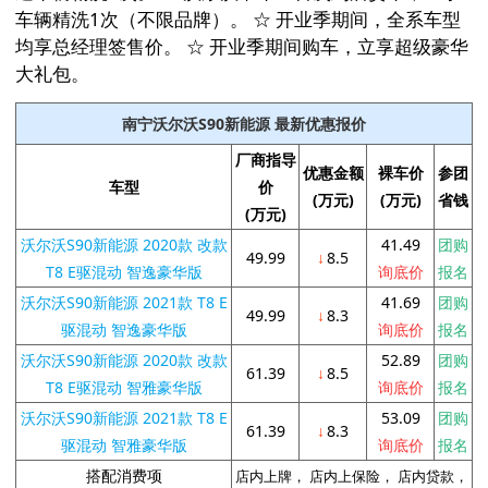
车辆精洗1次（不限品牌）。 ☆ 开业季期间，全系车型
均享总经理签售价。 ☆ 开业季期间购车，立享超级豪华
大礼包。
南宁沃尔沃S90新能源 最新优惠报价
厂商指导
优惠金额
裸车价
参团
车型
价
(万元)
(万元)
省钱
(万元)
沃尔沃S90新能源 2020款 改款
41.49
团购
49.99
↓
8.5
T8 E驱混动 智逸豪华版
询底价
报名
沃尔沃S90新能源 2021款 T8 E
41.69
团购
49.99
↓
8.3
驱混动 智逸豪华版
询底价
报名
沃尔沃S90新能源 2020款 改款
52.89
团购
61.39
↓
8.5
T8 E驱混动 智雅豪华版
询底价
报名
沃尔沃S90新能源 2021款 T8 E
53.09
团购
61.39
↓
8.3
驱混动 智雅豪华版
询底价
报名
搭配消费项
店内上牌， 店内上保险， 店内贷款，