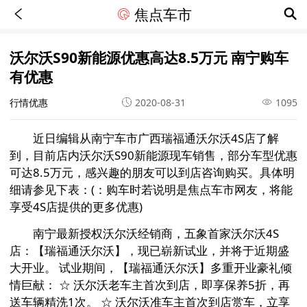
焦点车市
沃尔沃S90新能源优惠高达8.5万元 南宁购车
有优惠
行情优惠
2020-08-31
1095
近日编辑从南宁车市
广西瑞福通沃尔沃4S店
了解
到，目前店内沃尔沃S90新能源现车销售，部分车型优惠
可达8.5万元，感兴趣的朋友可以到店咨询购买。具体明
细请参见下表：(：购车时若说明是焦点车市网友，将能
享受4S店提供的更多优惠)
南宁最新授权沃尔沃经销商，五象首家沃尔沃4S
店：【瑞福通沃尔沃】，现已崭新试业，并将于近期盛
大开业。 试业期间，【瑞福通沃尔沃】多重开业豪礼倾
情巨献： ☆ 沃尔沃老车主首次到店，即享保养5折，再
送车辆精洗1次。 ☆ 沃尔沃准车主首次到店赏车，立享