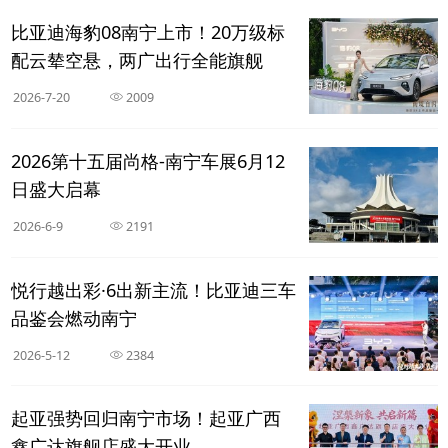
比亚迪海豹08南宁上市！20万级标
配云辇空悬，两广出行全能旗舰
2026-7-20
2009
2026第十五届尚格-南宁车展6月12
日盛大启幕
2026-6-9
2191
悦行越出彩·6出新主流！比亚迪三车
品鉴会燃动南宁
2026-5-12
2384
起亚强势回归南宁市场！起亚广西
鑫广达旗舰店盛大开业