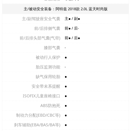
主/被动安全装备：阿特兹 2018款 2.0L 蓝天时尚版
主/副驾驶座安全气囊
主● / 副●
前/后排侧气囊
前● / 后-
前/后排头部气囊(气帘)
前● / 后●
膝部气囊
-
被动行人保护
●
胎压监测功能
-
缺气保用轮胎
●
安全带未系提醒
●
ISOFIX儿童座椅接口
●
ABS防抱死
●
制动力分配(EBD/CBC等)
●
刹车辅助(EBA/BAS/BA等)
●