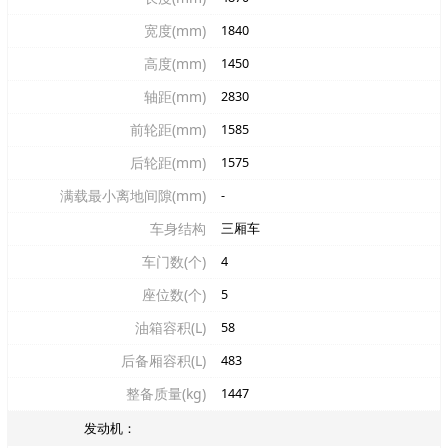
宽度(mm)
1840
高度(mm)
1450
轴距(mm)
2830
前轮距(mm)
1585
后轮距(mm)
1575
满载最小离地间隙(mm)
-
车身结构
三厢车
车门数(个)
4
座位数(个)
5
油箱容积(L)
58
后备厢容积(L)
483
整备质量(kg)
1447
发动机：