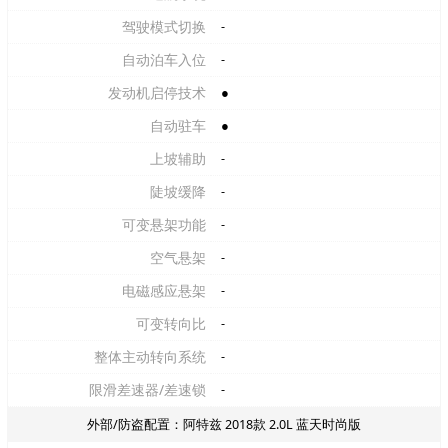
驾驶模式切换
-
自动泊车入位
-
发动机启停技术
●
自动驻车
●
上坡辅助
-
陡坡缓降
-
可变悬架功能
-
空气悬架
-
电磁感应悬架
-
可变转向比
-
整体主动转向系统
-
限滑差速器/差速锁
-
外部/防盗配置：阿特兹 2018款 2.0L 蓝天时尚版