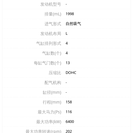
发动机型号
-
排量(mL)
1998
进气形式
自然吸气
发动机布局
L
气缸排列形式
4
气缸数(个)
4
每缸气门数(个)
13
压缩比
DOHC
配气机构
-
缸径(mm)
-
行程(mm)
158
最大马力(Ps)
116
最大功率(kW)
6400
最大功率转速(rpm)
202