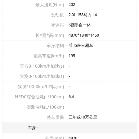
最大扭矩(N·m)
202
发动机
2.0L 158马力 L4
变速箱
6挡手自一体
长*宽*高(mm)
4870*1840*1450
车身结构
4门5座三厢车
最高车速(km/h)
195
官方0-100km/h加速(s)
-
实测0-100km/h加速(s)
-
实测100-0km/h制动(m)
-
NEDC综合油耗(L/100km)
6.4
实测油耗(L/100km)
-
整车质保
三年或10万公里
车身：
长度(mm)
4870