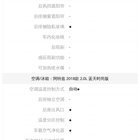
后风挡遮阳帘
-
后排侧窗遮阳帘
-
后排侧隐私玻璃
●
车内化妆镜
-
后雨刷
-
感应雨刷功能
-
可加热喷水嘴
-
空调/冰箱：阿特兹 2018款 2.0L 蓝天时尚版
空调温度控制方式
自动●
后排独立空调
-
后座出风口
●
温度分区控制
●
车载空气净化器
●