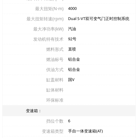
最大扭矩(N·m)
4000
最大扭矩转速(rpm)
Dual S-VT双可变气门正时控制系统
最大净功率(kW)
汽油
发动机特有技术
92号
燃料形式
直喷
燃油标号
铝合金
供油方式
铝合金
缸盖材料
国V
缸体材料
环保标准
变速箱：
挡位个数
6
变速箱类型
手自一体变速箱(AT)