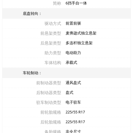
简称
6挡手自一体
底盘转向：
驱动方式
前置前驱
前悬架类型
麦弗逊式独立悬架
后悬架类型
多连杆独立悬架
助力类型
电动助力
车体结构
承载式
车轮制动：
前制动器类型
通风盘式
后制动器类型
盘式
驻车制动类型
电子驻车
前轮胎规格
225/55 R17
后轮胎规格
225/55 R17
备胎规格
非全尺寸