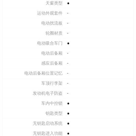
天窗类型
●
运动外观套件
-
电动扰流板
-
轮圈材质
-
电动吸合车门
●
电动后备厢
-
感应后备厢
-
电动后备厢位置记忆
-
车顶行李架
-
发动机电子防盗
-
车内中控锁
●
钥匙类型
●
无钥匙启动系统
●
无钥匙进入功能
●